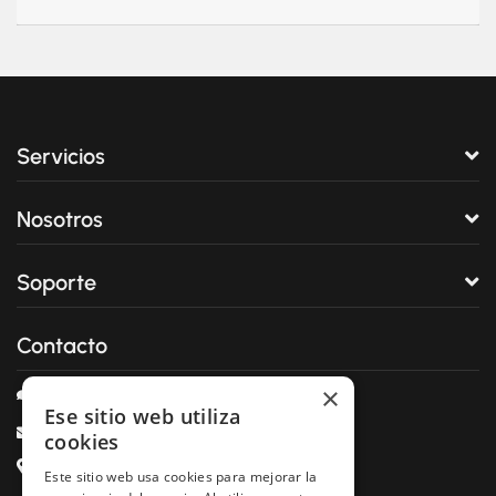
Servicios
Nosotros
Soporte
Contacto
×
Chat en Línea
Ese sitio web utiliza
info@sistemahost.com
cookies
C/ Girona 170 3º 2ª CP/ 08037 Barcelona
Este sitio web usa cookies para mejorar la