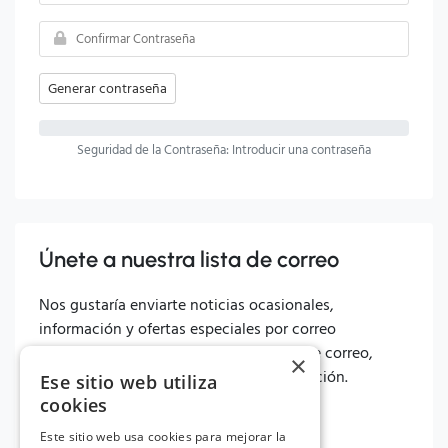
Generar contraseña
Seguridad de la Contraseña: Introducir una contraseña
Únete a nuestra lista de correo
Nos gustaría enviarte noticias ocasionales,
información y ofertas especiales por correo
electrónico. Para unirte a nuestra lista de correo,
×
simplemente activa la casilla a continuación.
Ese sitio web utiliza
cookies
Si
No
Este sitio web usa cookies para mejorar la