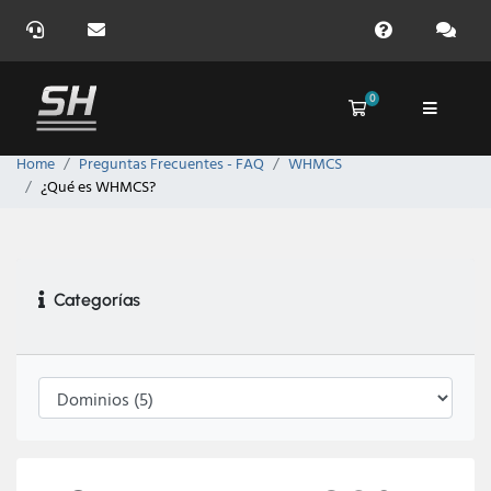
0
Carro de Pedidos
Home
Preguntas Frecuentes - FAQ
WHMCS
¿Qué es WHMCS?
Categorías