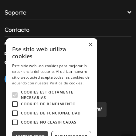
Soporte
Contacto
×
Chat en Línea
Ese sitio web utiliza
info@sistemahost.com
cookies
C/ Girona 170 3º 2ª CP/ 08037 Barcelona
Este sitio web usa cookies para mejorar la
experiencia del usuario. Al utilizar nuestro
sitio web, usted acepta todas las cookies de
acuerdo con nuestra Política de cookies.
COOKIES ESTRICTAMENTE
NECESARIAS
COOKIES DE RENDIMIENTO
COOKIES DE FUNCIONALIDAD
COOKIES NO CLASIFICADAS
Terminos de Servicio
Política de Privacidad