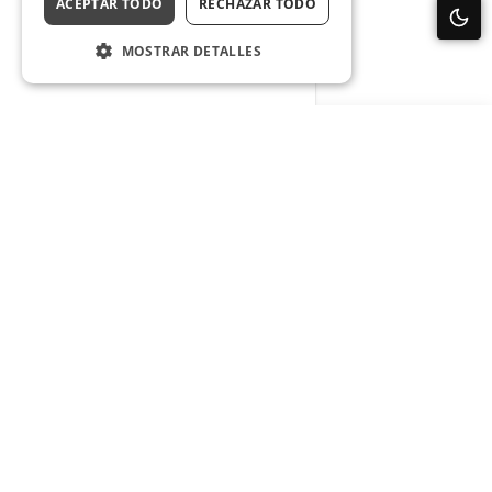
ACEPTAR TODO
RECHAZAR TODO
MOSTRAR DETALLES
Servicios
Dominios
Hosting cPanel
Hosting WordPress
Reseller Hosting
Streaming Radio
Reseller Streaming
Nosotros
Publicaciones