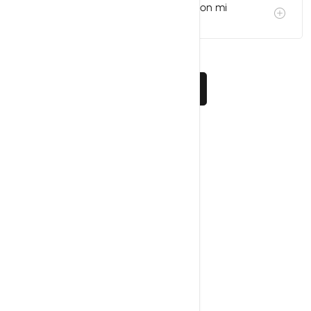
¿Puedo crear correos corporativos con mi
dominio?
Todas las FAQ's