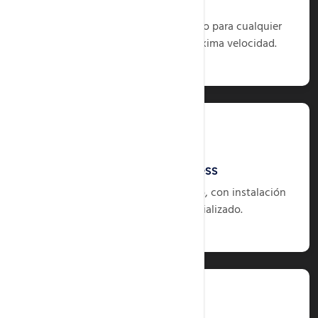
Hosting NVMe
Hosting NVMe rápido y optimizado para cualquier
proyecto online que requiera máxima velocidad.
Ver Planes
Hosting WordPress
Hosting WordPress rápido y seguro, con instalación
en un clic y soporte especializado.
Ver Planes