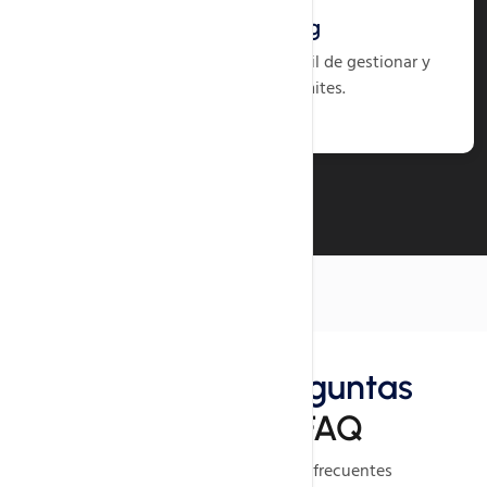
Reseller Hosting
Tu negocio de hosting propio, fácil de gestionar y
listo para crecer sin límites.
Ver Planes
FAQ
Explora las preguntas
frecuentes
FAQ
Estas son algunas preguntas frecuentes