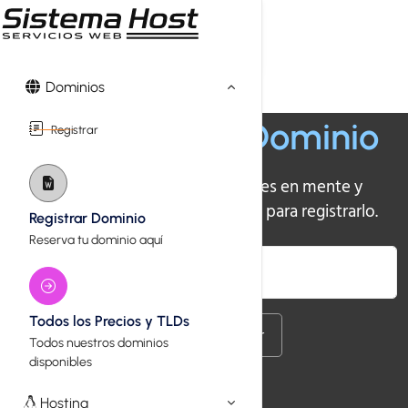
Dominios
Encuentra tu
Dominio
Registrar
Introduce el nombre que tienes en mente y
descubre al instante si está libre para registrarlo.
Registrar Dominio
Reserva tu dominio aquí
Buscar
Todos los Precios y TLDs
Transferir
Todos nuestros dominios
disponibles
Hosting