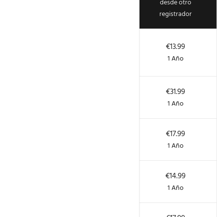
TLD, gTLD,
nuevos
desde otro
ccTLD, Etc.
registros
registrador
.com
€13.99
€13.99
Popular
1 Año
1 Año
€31.99
€31.99
.info
1 Año
1 Año
€17.99
€17.99
.org
1 Año
1 Año
€14.99
€14.99
.net
1 Año
1 Año