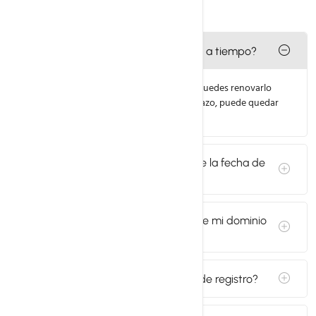
¿Qué pasa si no renuevo mi dominio a tiempo?
El dominio entra en un período de gracia. Puedes renovarlo
durante unos días, pero si se supera ese plazo, puede quedar
disponible para otros usuarios.
¿Puedo renovar mi dominio antes de la fecha de
vencimiento?
¿Recibiré notificaciones antes de que mi dominio
expire?
¿El precio de renovación es igual al de registro?