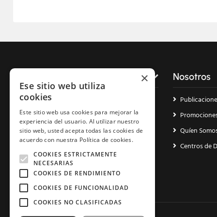
×
Servicios
Nosotros
Ese sitio web utiliza
cookies
Dominios
Publicacion
Este sitio web usa cookies para mejorar la
Hosting cPanel
Promocione
experiencia del usuario. Al utilizar nuestro
Hosting WordPress
Quíen Somo
sitio web, usted acepta todas las cookies de
acuerdo con nuestra Política de cookies.
Reseller Hosting
Centros de 
COOKIES ESTRICTAMENTE
Radio Streaming
NECESARIAS
COOKIES DE RENDIMIENTO
Reseller Streaming
COOKIES DE FUNCIONALIDAD
COOKIES NO CLASIFICADAS