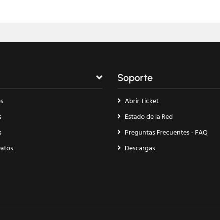
Soporte
es
Abrir Ticket
s
Estado de la Red
s
Preguntas Frecuentes - FAQ
Datos
Descargas