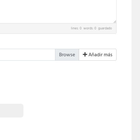
lines: 0 words: 0
guardado
Añadir más