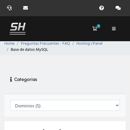
0
Carro de Pedidos
Home
Preguntas Frecuentes - FAQ
Hosting cPanel
Base de datos MySQL
Categorías