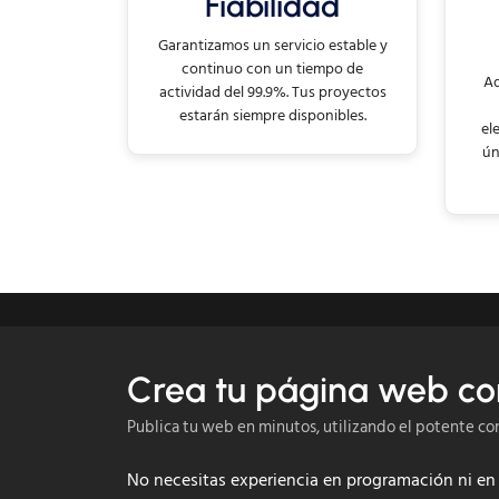
Fiabilidad
Garantizamos un servicio estable y
continuo con un tiempo de
Ad
actividad del 99.9%. Tus proyectos
estarán siempre disponibles.
el
ún
Crea tu página web con
Publica tu web en minutos, utilizando el potente con
No necesitas experiencia en programación ni en d