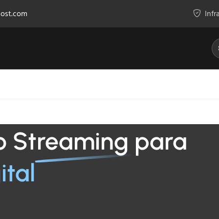
host.com
Infr
Streaming
Herramientas
io Streaming para
ital