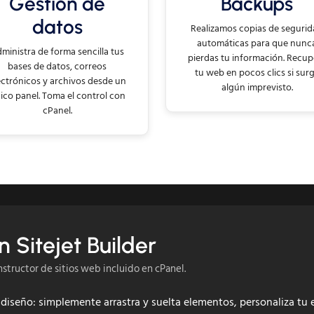
Gestión de
Backups
datos
Realizamos copias de seguri
automáticas para que nunc
ministra de forma sencilla tus
pierdas tu información. Recup
bases de datos, correos
tu web en pocos clics si sur
ectrónicos y archivos desde un
algún imprevisto.
ico panel. Toma el control con
cPanel.
 Sitejet Builder
structor de sitios web incluido en cPanel.
iseño: simplemente arrastra y suelta elementos, personaliza tu e