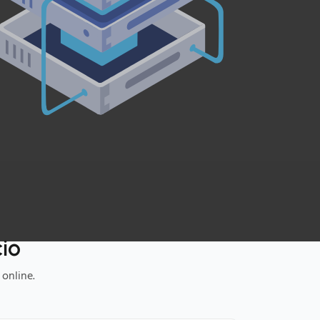
io
online.