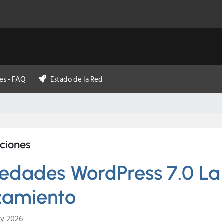
es - FAQ
Estado de la Red
aciones
edades WordPress 7.0 La 
zamiento
y 2026