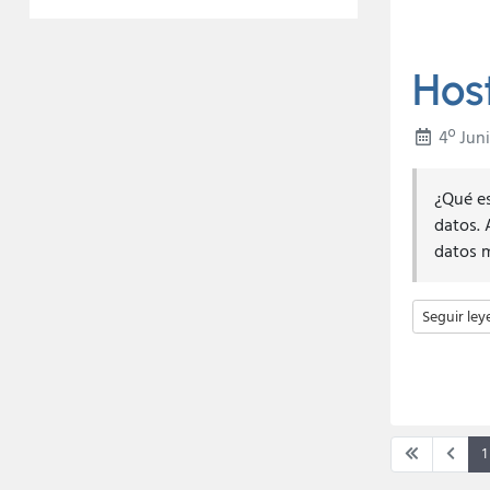
Hos
4º Jun
¿Qué es
datos. 
datos m
Seguir le
1