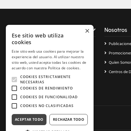
×
Servicios
Nosotros
Ese sitio web utiliza
cookies
Dominios
Publicacion
Este sitio web usa cookies para mejorar la
Hosting cPanel
Promocione
experiencia del usuario. Al utilizar nuestro
Hosting WordPress
Quíen Somo
sitio web, usted acepta todas las cookies de
acuerdo con nuestra Política de cookies.
Reseller Hosting
Centros de 
COOKIES ESTRICTAMENTE
Radio Streaming
NECESARIAS
COOKIES DE RENDIMIENTO
Reseller Streaming
COOKIES DE FUNCIONALIDAD
COOKIES NO CLASIFICADAS
ACEPTAR TODO
RECHAZAR TODO