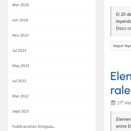
Mar 2026
El 20 d
Jun 2024
leyendo
Docs co
Nov 2023
Seguir le
Jul 2023
May 2023
Ele
Jul 2022
ral
Mar 2022
27º Abr
Sept 2021
Element
entre E
Publicaciones Antiguas...